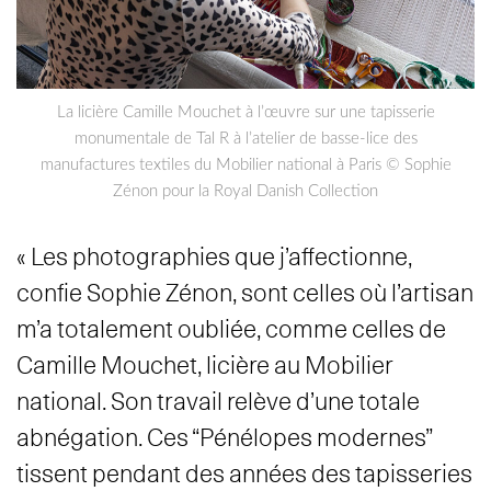
La licière Camille Mouchet à l’œuvre sur une tapisserie
monumentale de Tal R à l’atelier de basse-lice des
manufactures textiles du Mobilier national à Paris © Sophie
Zénon pour la Royal Danish Collection
« Les photographies que j’affectionne,
confie Sophie Zénon, sont celles où l’artisan
m’a totalement oubliée, comme celles de
Camille Mouchet, licière au Mobilier
national. Son travail relève d’une totale
abnégation. Ces “Pénélopes modernes”
tissent pendant des années des tapisseries