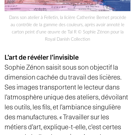
Dans son atelier à Felletin, la licière Catherine Bernet procède
au contrôle de la gamme des couleurs, après avoir annoté le
carton peint d’une œuvre de Tal R © Sophie Zénon pour la
Royal Danish Collection
L’art de révéler l’invisible
Sophie Zénon saisit sous son objectif la
dimension cachée du travail des licières.
Ses images transportent le lecteur dans
l’atmosphère unique des ateliers, dévoilant
les outils, les fils, et l’ambiance singulière
des manufactures. « Travailler sur les
métiers d’art, explique-t-elle, c’est certes