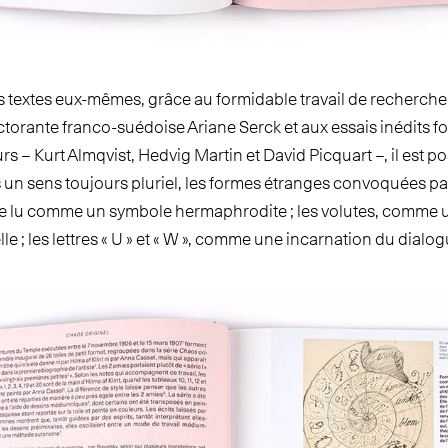
es textes eux-mêmes, grâce au formidable travail de recherch
ctorante franco-suédoise Ariane Serck et aux essais inédits fo
rs – Kurt Almqvist, Hedvig Martin et David Picquart –, il est po
s un sens toujours pluriel, les formes étranges convoquées par 
tre lu comme un symbole hermaphrodite ; les volutes, comme 
elle ; les lettres « U » et « W », comme une incarnation du dialogu