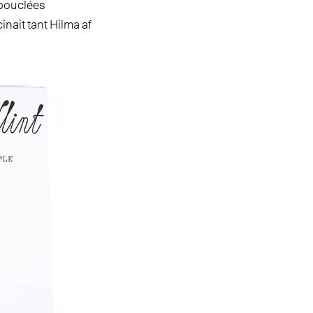
s bouclées
nait tant Hilma af