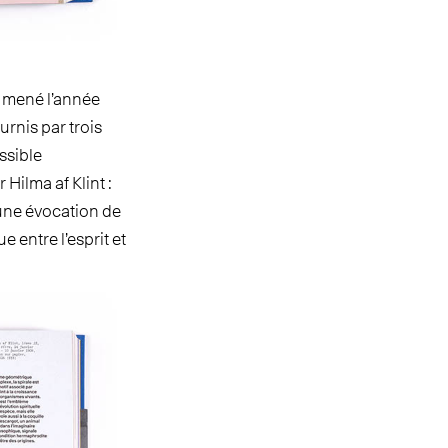
e mené l’année
urnis par trois
ssible
Hilma af Klint :
une évocation de
e entre l’esprit et