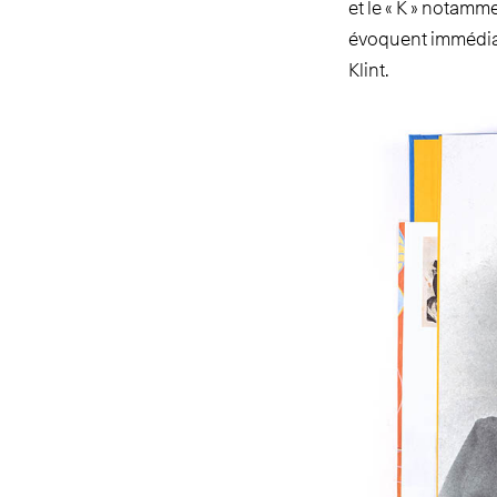
et le « K » notamme
évoquent immédiate
Klint.