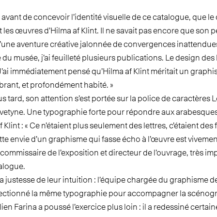
n avant de concevoir l’identité visuelle de ce catalogue, que l
 les œuvres d’Hilma af Klint. Il ne savait pas encore que son p
d’une aventure créative jalonnée de convergences inattendues. 
du musée, j’ai feuilleté plusieurs publications. Le design des l
J’ai immédiatement pensé qu’Hilma af Klint méritait un graphi
brant, et profondément habité. »
 tard, son attention s’est portée sur la police de caractères L
elvetyne. Une typographie forte pour répondre aux arabesques
 Klint : « Ce n’étaient plus seulement des lettres, c’étaient de
ette envie d’un graphisme qui fasse écho à l’œuvre est vivem
ommissaire de l’exposition et directeur de l’ouvrage, très im
alogue.
la justesse de leur intuition : l’équipe chargée du graphisme de
lectionné la même typographie pour accompagner la scénogr
ien Farina a poussé l’exercice plus loin : il a redessiné certaines