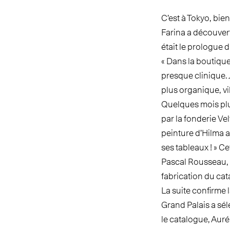
C’est à Tokyo, bie
Farina a découvert
était le prologue 
« Dans la boutique 
presque clinique. 
plus organique, vi
Quelques mois plus
par la fonderie V
peinture d’Hilma af
ses tableaux ! » C
Pascal Rousseau, c
fabrication du cat
La suite confirme 
Grand Palais a sé
le catalogue, Aurél