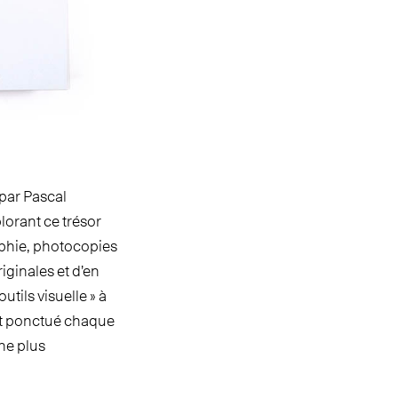
 par Pascal
orant ce trésor
sophie, photocopies
iginales et d’en
utils visuelle » à
 et ponctué chaque
ne plus