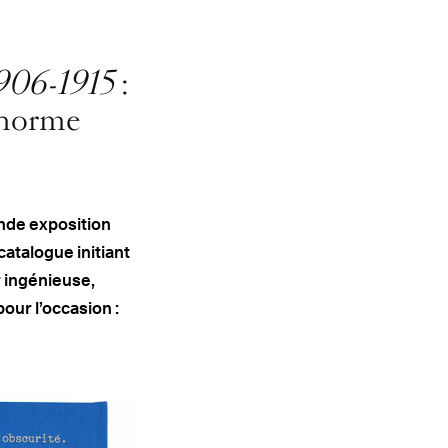
1906-1915
:
-norme
ande exposition
catalogue initiant
r ingénieuse,
our l’occasion :