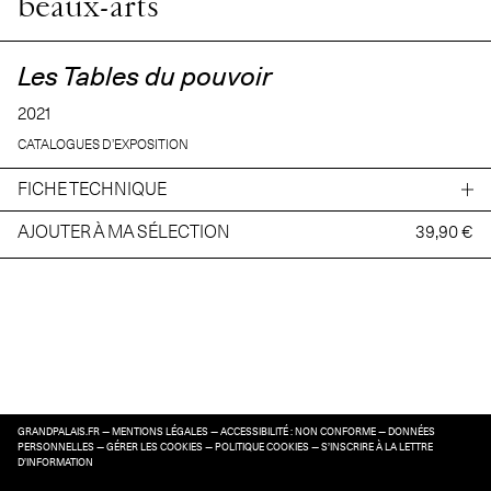
beaux-arts
Les Tables du pouvoir
2021
CATALOGUES D’EXPOSITION
FICHE TECHNIQUE
AJOUTER À MA SÉLECTION
39,90 €
GRANDPALAIS.FR
—
MENTIONS LÉGALES
—
ACCESSIBILITÉ : NON CONFORME
—
DONNÉES
PERSONNELLES
—
GÉRER LES COOKIES
—
POLITIQUE COOKIES
—
S’INSCRIRE À LA LETTRE
D’INFORMATION