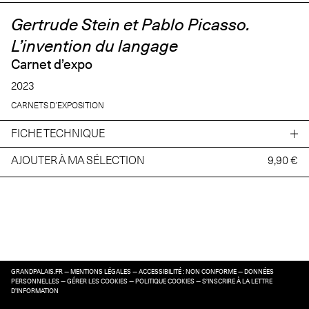
Gertrude Stein et Pablo Picasso.
L’invention du langage
Carnet d’expo
2023
CARNETS D’EXPOSITION
FICHE TECHNIQUE
AJOUTER À MA SÉLECTION
9,90 €
GRANDPALAIS.FR
—
MENTIONS LÉGALES
—
ACCESSIBILITÉ : NON CONFORME
—
DONNÉES
PERSONNELLES
—
GÉRER LES COOKIES
—
POLITIQUE COOKIES
—
S’INSCRIRE À LA LETTRE
D’INFORMATION