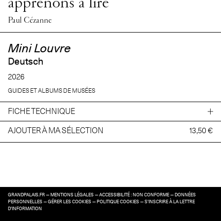
apprenons à lire
Paul Cézanne
Mini Louvre
Deutsch
2026
GUIDES ET ALBUMS DE MUSÉES
FICHE TECHNIQUE
AJOUTER À MA SÉLECTION
13,50 €
GRANDPALAIS.FR
—
MENTIONS LÉGALES
—
ACCESSIBILITÉ : NON CONFORME
—
DONNÉES
PERSONNELLES
—
GÉRER LES COOKIES
—
POLITIQUE COOKIES
—
S’INSCRIRE À LA LETTRE
D’INFORMATION