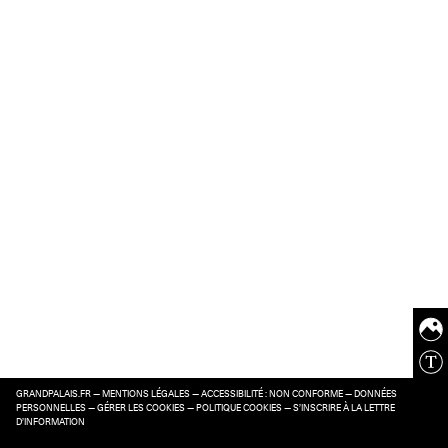
GRANDPALAIS.FR
—
MENTIONS LÉGALES
—
ACCESSIBILITÉ : NON CONFORME
—
DONNÉES
PERSONNELLES
—
GÉRER LES COOKIES
—
POLITIQUE COOKIES
—
S’INSCRIRE À LA LETTRE
D’INFORMATION