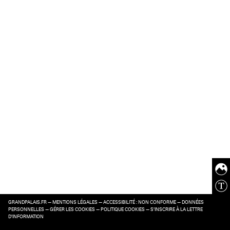
GRANDPALAIS.FR
—
MENTIONS LÉGALES
—
ACCESSIBILITÉ : NON CONFORME
—
DONNÉES
PERSONNELLES
—
GÉRER LES COOKIES
—
POLITIQUE COOKIES
—
S’INSCRIRE À LA LETTRE
D’INFORMATION