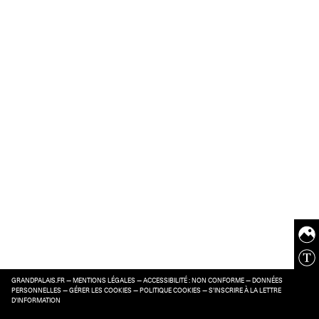
GRANDPALAIS.FR
—
MENTIONS LÉGALES
—
ACCESSIBILITÉ : NON CONFORME
—
DONNÉES
PERSONNELLES
—
GÉRER LES COOKIES
—
POLITIQUE COOKIES
—
S’INSCRIRE À LA LETTRE
D’INFORMATION