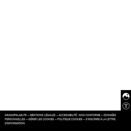
GRANDPALAIS.FR
—
MENTIONS LÉGALES
—
ACCESSIBILITÉ : NON CONFORME
—
DONNÉES
PERSONNELLES
—
GÉRER LES COOKIES
—
POLITIQUE COOKIES
—
S’INSCRIRE À LA LETTRE
D’INFORMATION