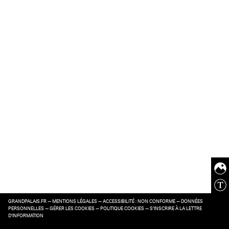
GRANDPALAIS.FR
—
MENTIONS LÉGALES
—
ACCESSIBILITÉ : NON CONFORME
—
DONNÉES
PERSONNELLES
—
GÉRER LES COOKIES
—
POLITIQUE COOKIES
—
S’INSCRIRE À LA LETTRE
D’INFORMATION