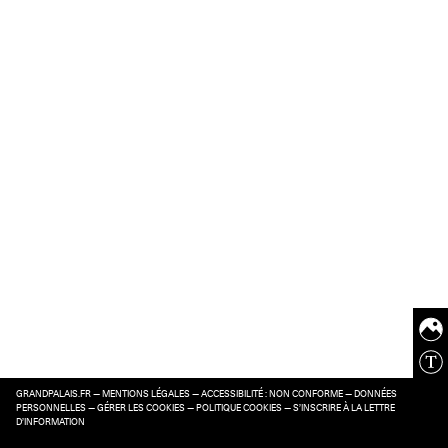
GRANDPALAIS.FR
—
MENTIONS LÉGALES
—
ACCESSIBILITÉ : NON CONFORME
—
DONNÉES
PERSONNELLES
—
GÉRER LES COOKIES
—
POLITIQUE COOKIES
—
S’INSCRIRE À LA LETTRE
D’INFORMATION