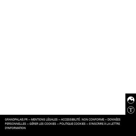
GRANDPALAIS.FR
—
MENTIONS LÉGALES
—
ACCESSIBILITÉ : NON CONFORME
—
DONNÉES
PERSONNELLES
—
GÉRER LES COOKIES
—
POLITIQUE COOKIES
—
S’INSCRIRE À LA LETTRE
D’INFORMATION