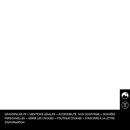
GRANDPALAIS.FR
—
MENTIONS LÉGALES
—
ACCESSIBILITÉ : NON CONFORME
—
DONNÉES
PERSONNELLES
—
GÉRER LES COOKIES
—
POLITIQUE COOKIES
—
S’INSCRIRE À LA LETTRE
D’INFORMATION