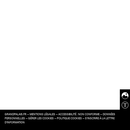
GRANDPALAIS.FR
—
MENTIONS LÉGALES
—
ACCESSIBILITÉ : NON CONFORME
—
DONNÉES
PERSONNELLES
—
GÉRER LES COOKIES
—
POLITIQUE COOKIES
—
S’INSCRIRE À LA LETTRE
D’INFORMATION