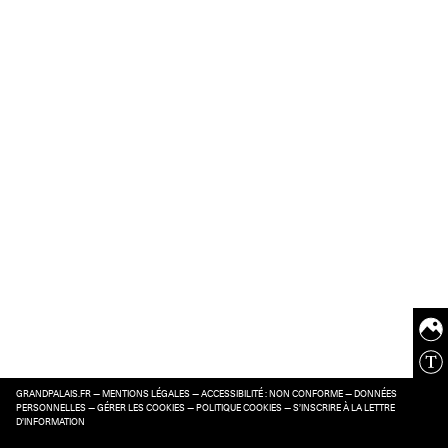
GRANDPALAIS.FR
—
MENTIONS LÉGALES
—
ACCESSIBILITÉ : NON CONFORME
—
DONNÉES
PERSONNELLES
—
GÉRER LES COOKIES
—
POLITIQUE COOKIES
—
S’INSCRIRE À LA LETTRE
D’INFORMATION