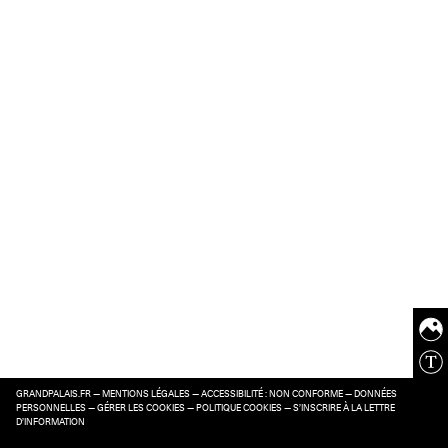
GRANDPALAIS.FR
—
MENTIONS LÉGALES
—
ACCESSIBILITÉ : NON CONFORME
—
DONNÉES
PERSONNELLES
—
GÉRER LES COOKIES
—
POLITIQUE COOKIES
—
S’INSCRIRE À LA LETTRE
D’INFORMATION