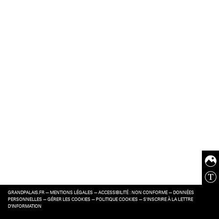
GRANDPALAIS.FR
—
MENTIONS LÉGALES
—
ACCESSIBILITÉ : NON CONFORME
—
DONNÉES
PERSONNELLES
—
GÉRER LES COOKIES
—
POLITIQUE COOKIES
—
S’INSCRIRE À LA LETTRE
D’INFORMATION