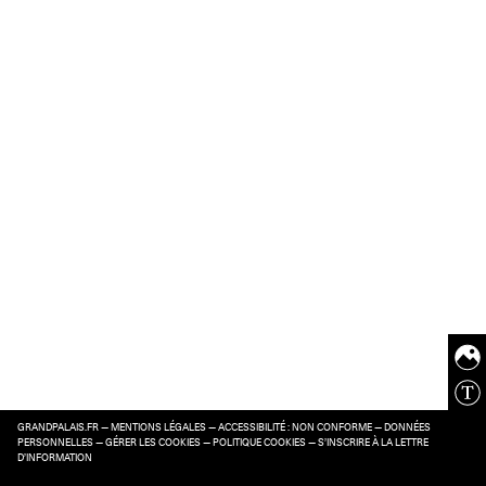
GRANDPALAIS.FR
—
MENTIONS LÉGALES
—
ACCESSIBILITÉ : NON CONFORME
—
DONNÉES
PERSONNELLES
—
GÉRER LES COOKIES
—
POLITIQUE COOKIES
—
S’INSCRIRE À LA LETTRE
D’INFORMATION