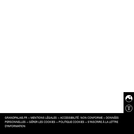
GRANDPALAIS.FR
—
MENTIONS LÉGALES
—
ACCESSIBILITÉ : NON CONFORME
—
DONNÉES
PERSONNELLES
—
GÉRER LES COOKIES
—
POLITIQUE COOKIES
—
S’INSCRIRE À LA LETTRE
D’INFORMATION