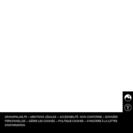
GRANDPALAIS.FR
—
MENTIONS LÉGALES
—
ACCESSIBILITÉ : NON CONFORME
—
DONNÉES
PERSONNELLES
—
GÉRER LES COOKIES
—
POLITIQUE COOKIES
—
S’INSCRIRE À LA LETTRE
D’INFORMATION