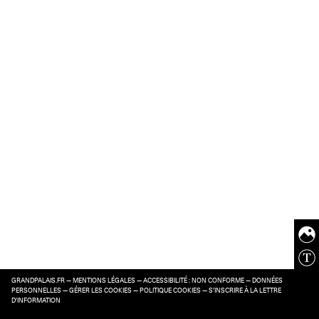
GRANDPALAIS.FR
—
MENTIONS LÉGALES
—
ACCESSIBILITÉ : NON CONFORME
—
DONNÉES
PERSONNELLES
—
GÉRER LES COOKIES
—
POLITIQUE COOKIES
—
S’INSCRIRE À LA LETTRE
D’INFORMATION