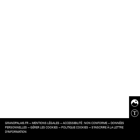
GRANDPALAIS.FR
—
MENTIONS LÉGALES
—
ACCESSIBILITÉ : NON CONFORME
—
DONNÉES
PERSONNELLES
—
GÉRER LES COOKIES
—
POLITIQUE COOKIES
—
S’INSCRIRE À LA LETTRE
D’INFORMATION