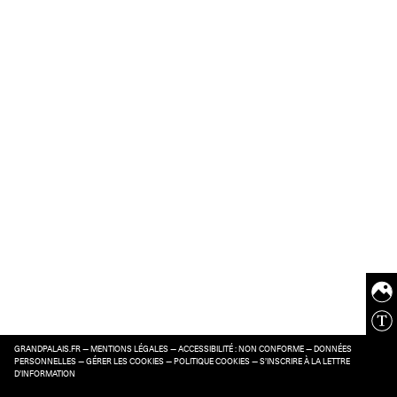
GRANDPALAIS.FR
—
MENTIONS LÉGALES
—
ACCESSIBILITÉ : NON CONFORME
—
DONNÉES
PERSONNELLES
—
GÉRER LES COOKIES
—
POLITIQUE COOKIES
—
S’INSCRIRE À LA LETTRE
D’INFORMATION