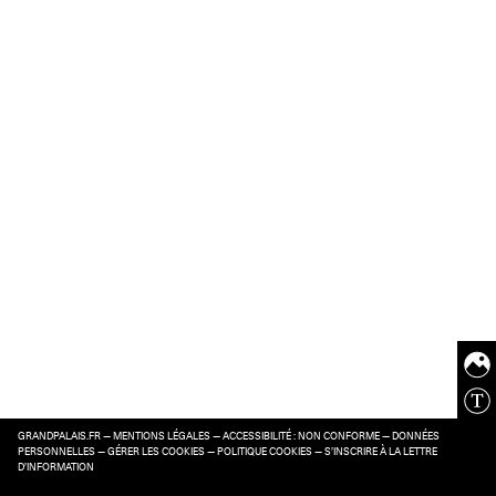
GRANDPALAIS.FR
—
MENTIONS LÉGALES
—
ACCESSIBILITÉ : NON CONFORME
—
DONNÉES
PERSONNELLES
—
GÉRER LES COOKIES
—
POLITIQUE COOKIES
—
S’INSCRIRE À LA LETTRE
D’INFORMATION