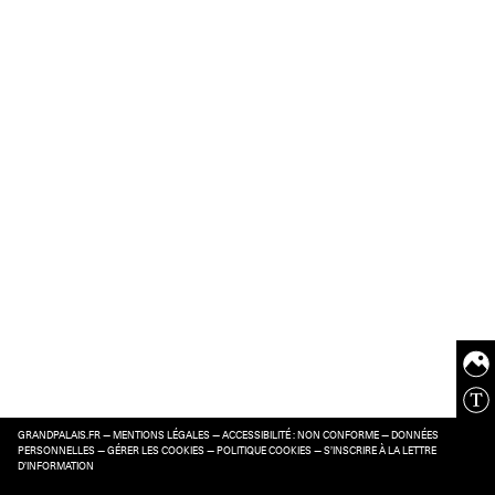
GRANDPALAIS.FR
—
MENTIONS LÉGALES
—
ACCESSIBILITÉ : NON CONFORME
—
DONNÉES
PERSONNELLES
—
GÉRER LES COOKIES
—
POLITIQUE COOKIES
—
S’INSCRIRE À LA LETTRE
D’INFORMATION