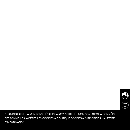
GRANDPALAIS.FR
—
MENTIONS LÉGALES
—
ACCESSIBILITÉ : NON CONFORME
—
DONNÉES
PERSONNELLES
—
GÉRER LES COOKIES
—
POLITIQUE COOKIES
—
S’INSCRIRE À LA LETTRE
D’INFORMATION