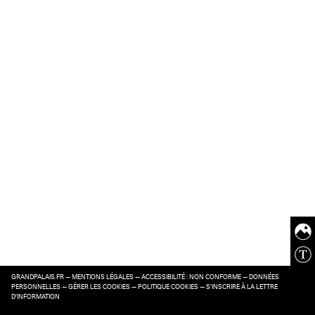
GRANDPALAIS.FR
—
MENTIONS LÉGALES
—
ACCESSIBILITÉ : NON CONFORME
—
DONNÉES
PERSONNELLES
—
GÉRER LES COOKIES
—
POLITIQUE COOKIES
—
S’INSCRIRE À LA LETTRE
D’INFORMATION