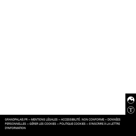
GRANDPALAIS.FR
—
MENTIONS LÉGALES
—
ACCESSIBILITÉ : NON CONFORME
—
DONNÉES
PERSONNELLES
—
GÉRER LES COOKIES
—
POLITIQUE COOKIES
—
S’INSCRIRE À LA LETTRE
D’INFORMATION