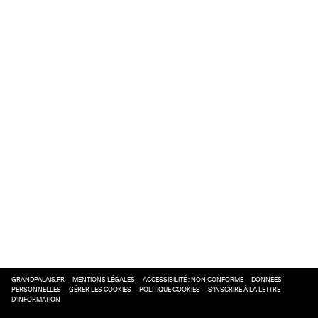
GRANDPALAIS.FR
—
MENTIONS LÉGALES
—
ACCESSIBILITÉ : NON CONFORME
—
DONNÉES
PERSONNELLES
—
GÉRER LES COOKIES
—
POLITIQUE COOKIES
—
S’INSCRIRE À LA LETTRE
D’INFORMATION