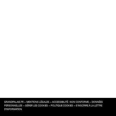
GRANDPALAIS.FR
—
MENTIONS LÉGALES
—
ACCESSIBILITÉ : NON CONFORME
—
DONNÉES
PERSONNELLES
—
GÉRER LES COOKIES
—
POLITIQUE COOKIES
—
S’INSCRIRE À LA LETTRE
D’INFORMATION