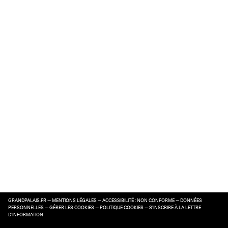
GRANDPALAIS.FR
—
MENTIONS LÉGALES
—
ACCESSIBILITÉ : NON CONFORME
—
DONNÉES
PERSONNELLES
—
GÉRER LES COOKIES
—
POLITIQUE COOKIES
—
S’INSCRIRE À LA LETTRE
D’INFORMATION