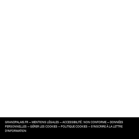
GRANDPALAIS.FR
—
MENTIONS LÉGALES
—
ACCESSIBILITÉ : NON CONFORME
—
DONNÉES
PERSONNELLES
—
GÉRER LES COOKIES
—
POLITIQUE COOKIES
—
S’INSCRIRE À LA LETTRE
D’INFORMATION