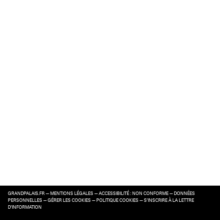
GRANDPALAIS.FR
—
MENTIONS LÉGALES
—
ACCESSIBILITÉ : NON CONFORME
—
DONNÉES
PERSONNELLES
—
GÉRER LES COOKIES
—
POLITIQUE COOKIES
—
S’INSCRIRE À LA LETTRE
D’INFORMATION