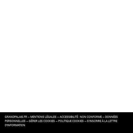
GRANDPALAIS.FR
—
MENTIONS LÉGALES
—
ACCESSIBILITÉ : NON CONFORME
—
DONNÉES
PERSONNELLES
—
GÉRER LES COOKIES
—
POLITIQUE COOKIES
—
S’INSCRIRE À LA LETTRE
D’INFORMATION