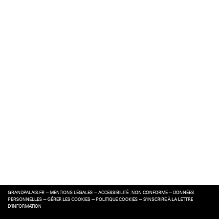
GRANDPALAIS.FR
—
MENTIONS LÉGALES
—
ACCESSIBILITÉ : NON CONFORME
—
DONNÉES
PERSONNELLES
—
GÉRER LES COOKIES
—
POLITIQUE COOKIES
—
S’INSCRIRE À LA LETTRE
D’INFORMATION